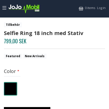
Skip to main content
Mitt
0 items
Log in
Tillbehör
Selfie Ring 18 inch med Stativ
799,00 SEK
Featured
New Arrivals
Color