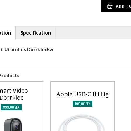
ption
Specification
tab)
t Utomhus Dörrklocka
Products
mart Video
Apple USB-C till Lig
Dörrkloc
199,00 SEK
899,00 SEK