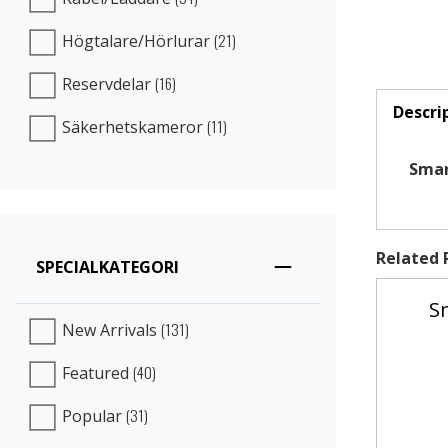
(21)
Högtalare/Hörlurar
(16)
Reservdelar
Descri
(11)
Säkerhetskameror
(active 
Smar
Related 
SPECIALKATEGORI
S
(131)
New Arrivals
(40)
Featured
(31)
Popular