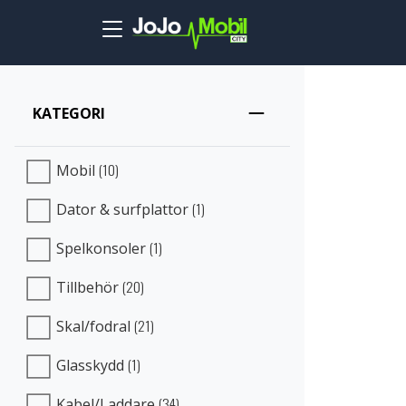
Skip to main content
KATEGORI
(10)
Mobil
(1)
Dator & surfplattor
(1)
Spelkonsoler
(20)
Tillbehör
(21)
Skal/fodral
(1)
Glasskydd
(34)
Kabel/Laddare